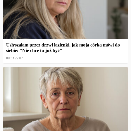
Usłyszałam przez drzwi łazienki, jak moja córka mówi do
siebie: "Nie chcę tu już być"
09:53 22.07