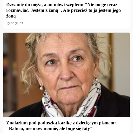
Dzwonię do męża, a on mówi szeptem: "Nie mogę teraz
rozmawiać. Jestem z żoną". Ale przecież to ja jestem jego
żoną
12:20 21.07
Znalazłam pod poduszką kartkę z dziecięcym pismem:
"Babciu, nie mów mamie, ale boję się taty"