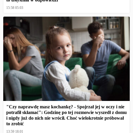
15:58 05.03
"Czy naprawdę masz kochankę? - Spojrzał jej w oczy i nie
potrafił skłamać": Godzinę po tej rozmowie wyszedł z domu
i nigdy już do nich nie wrócił. Choć wielokrotnie próbował
to zrobić
13:59 18.01