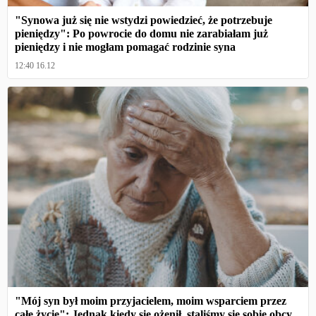
"Synowa już się nie wstydzi powiedzieć, że potrzebuje
pieniędzy": Po powrocie do domu nie zarabiałam już
pieniędzy i nie mogłam pomagać rodzinie syna
12:40 16.12
"Mój syn był moim przyjacielem, moim wsparciem przez
całe życie": Jednak kiedy się ożenił, staliśmy się sobie obcy