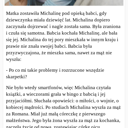
Matka zostawiła Michalinę pod opieką babci, gdy
dziewczynka miała dziewięć lat. Michalina dopiero
zaczynała dojrzewać i nagle została sama. Była zraniona
i czuła się samotna. Babcia kochała Michalinę, ale bała
się jej. Michalina do tej pory mieszkała w innym kraju i
prawie nie znała swojej babci. Babcia była
przyzwyczajona, że mieszka sama, nawet za mąż nie
wyszła:
- Po co mi takie problemy i rozrzucone wszędzie
skarpetki?
Nie było wtedy smartfonów, więc Michalina czytała
książki, a wieczorami grała w bingo z babcią i jej
przyjaciółmi. Słuchała opowieści: o miłości, o wojnie, o
kobiecej mądrości. Po studiach Michalina wyszła za mąż
za Romana. Miał już małą córeczkę z pierwszego
małżeństwa. Jego była żona wyszła za mąż za kochanka,
zaczęła życie od nowa, zostawiając córkę ojcu.