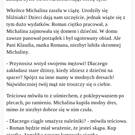
Wkrótce Michalina zaszła w ciążę. Urodziły się
bliźniaki! Dzieci dają nam szczęście, jednak wiąże się z
tym dużo wydatków. Roman ciężko pracował, a
Michalina zajmowała się domem i dziećmi. W domu
zawsze panował porządek i był ugotowany obiad. Ale
Pani Klaudia, matka Romana, niezbyt lubiła skromnej
Michaliny.
- Przynosisz wstyd swojemu mężowi! Dlaczego
zakładasz stare dżinsy, kiedy idziesz z dziećmi na
spacer? Spójrz na inne mamy w modnych dresach!
Najwidoczniej twój mąż nie troszczy się o ciebie.
Teściowa mówiła to z uśmiechem, z poklepywaniem po
plecach, po ramieniu. Michalina kupiła modny dres,
mimo że niezbyt dobrze się w nim czuła.
- Dlaczego ciągle smażysz naleśniki? - mówiła teściowa.
- Roman będzie miał wrażenie, że jesteś skąpa. Kup
ciastka. Angelika zawsze kupowała ciastka.