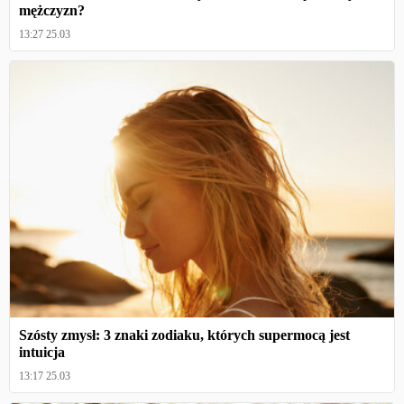
mężczyzn?
13:27 25.03
Szósty zmysł: 3 znaki zodiaku, których supermocą jest
intuicja
13:17 25.03