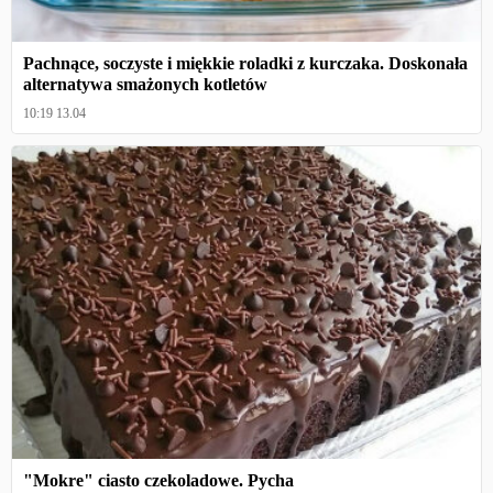
Pachnące, soczyste i miękkie roladki z kurczaka. Doskonała
alternatywa smażonych kotletów
10:19 13.04
"Mokre" ciasto czekoladowe. Pycha