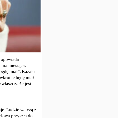
- opowiada
dnia miesiąca,
 będę miał”. Kazała
 wkrótce będę miał
zwłaszcza że jest
aje. Ludzie walczą z
ściowa przyszła do