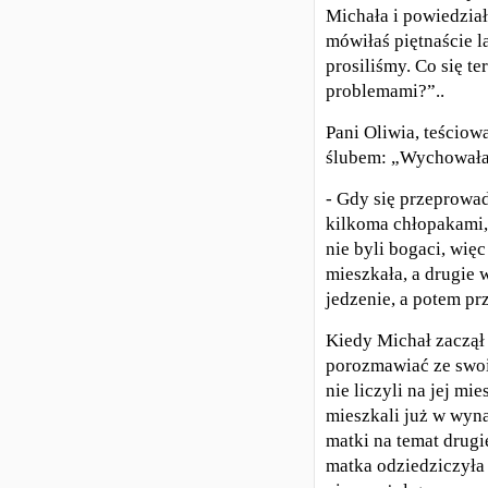
Michała i powiedział
mówiłaś piętnaście l
prosiliśmy. Co się t
problemami?”..
Pani Oliwia, teściow
ślubem: „Wychowałam 
- Gdy się przeprowad
kilkoma chłopakami, 
nie byli bogaci, wi
mieszkała, a drugie
jedzenie, a potem prz
Kiedy Michał zaczął 
porozmawiać ze swoi
nie liczyli na jej m
mieszkali już w wyn
matki na temat drug
matka odziedziczyła 