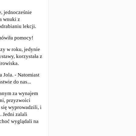
e, jednocześnie
a wnuki z
drabianiu lekcji.
dmówiła pomocy!
azy w roku, jedynie
ystawy, korzystała z
drowiska.
 Jola. - Natomiast
stwie do nas...
ywanym za wynajem
ni, przyzwoici
 się wyprowadzili, i
 Jedni zalali
 choć wyglądali na