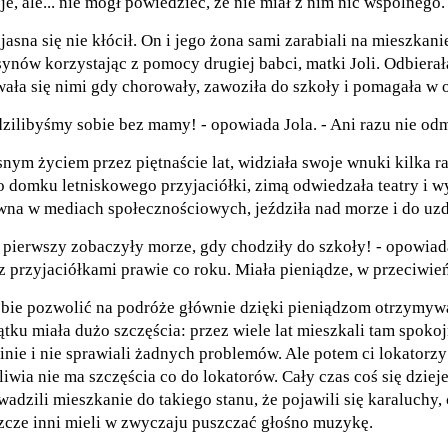
e, ale... nie mógł powiedzieć, że nie miał z nim nic wspólnego.
asna się nie kłócił. On i jego żona sami zarabiali na mieszkani
nów korzystając z pomocy drugiej babci, matki Joli. Odbierał
ała się nimi gdy chorowały, zawoziła do szkoły i pomagała w o
dzilibyśmy sobie bez mamy! - opowiada Jola. - Ani razu nie o
snym życiem przez piętnaście lat, widziała swoje wnuki kilka r
do domku letniskowego przyjaciółki, zimą odwiedzała teatry i w
ywna w mediach społecznościowych, jeździła nad morze i do uz
z pierwszy zobaczyły morze, gdy chodziły do szkoły! - opowiada
 przyjaciółkami prawie co roku. Miała pieniądze, w przeciwień
obie pozwolić na podróże głównie dzięki pieniądzom otrzym
tku miała dużo szczęścia: przez wiele lat mieszkali tam spokoj
minie i nie sprawiali żadnych problemów. Ale potem ci lokatorzy
iwia nie ma szczęścia co do lokatorów. Cały czas coś się dzieje.
wadzili mieszkanie do takiego stanu, że pojawili się karaluchy,
szcze inni mieli w zwyczaju puszczać głośno muzykę.