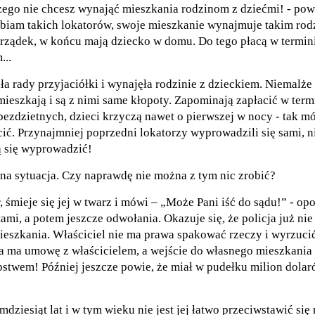
ego nie chcesz wynająć mieszkania rodzinom z dziećmi! - powi
elbiam takich lokatorów, swoje mieszkanie wynajmuje takim ro
orządek, w końcu mają dziecko w domu. Do tego płacą w termini
...
ła rady przyjaciółki i wynajęła rodzinie z dzieckiem. Niemalże
mieszkają i są z nimi same kłopoty. Zapominają zapłacić w termi
bezdzietnych, dzieci krzyczą nawet o pierwszej w nocy - tak mó
cić. Przynajmniej poprzedni lokatorzy wyprowadzili się sami, n
ą się wyprowadzić!
na sytuacja. Czy naprawdę nie można z tym nic zrobić?
, śmieje się jej w twarz i mówi – „Może Pani iść do sądu!” - op
tami, a potem jeszcze odwołania. Okazuje się, że policja już n
ieszkania. Właściciel nie ma prawa spakować rzeczy i wyrzuci
mca ma umowę z właścicielem, a wejście do własnego mieszkani
pstwem! Później jeszcze powie, że miał w pudełku milion dolaró
mdziesiąt lat i w tym wieku nie jest jej łatwo przeciwstawić s