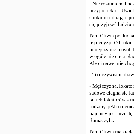
- Nie rozumiem dlacz
przyjaciółka. - Uwi
spokojni i dbają o p
się przyjrzeć ludziom
Pani Oliwia posłucha
tej decyzji. Od roku 
mniejszy niż u osób 
w ogóle nie chcą pła
Ale ci nawet nie chc
- To oczywiście dziw
- Mężczyzna, lokator
sądowe ciągną się la
takich lokatorów z m
rodziny, jeśli naje
najemcy jest przestę
tłumaczył...
Pani Oliwia ma siede