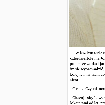
- ...W każdym razie 
czterdziestoletnia Jo
potem, że zapłaci ju
im się wyprowadzić, 
kolejne i nie mam do
zima!”.
- O rany. Czy tak mo
- Okazuje się, że wyr
lokatorami od lat, p