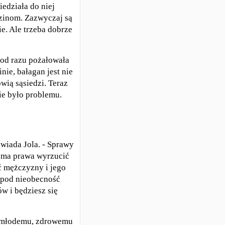
edziała do niej
dzinom. Zazwyczaj są
e. Ale trzeba dobrze
 od razu pożałowała
nie, bałagan jest nie
wią sąsiedzi. Teraz
ie było problemu.
owiada Jola. - Sprawy
ie ma prawa wyrzucić
ć mężczyzny i jego
a pod nieobecność
w i będziesz się
ię młodemu, zdrowemu