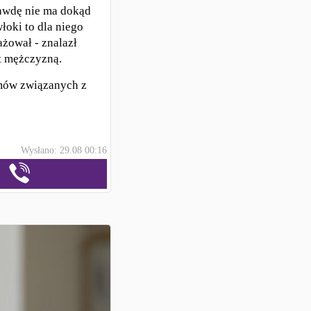
rawdę nie ma dokąd
łoki to dla niego
ażował - znalazł
st mężczyzną.
emów związanych z
Wysłano: 29.08 00:16