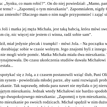
a: „Synku, co mam robić?”. On do niej powiedział: „Mamo, pam
at temu? – „Zapomnij o tym mieszkaniu”. Zapomniałem, nigdy C
eraz zmieniło? Dlaczego mam o nim nagle przypomnieć i zająć s
a Joli i matka jej męża Michała, jest taką babcią, która mówi s
cię, nic więcej nie jestem ci winna, radź sobie sam”.
ził, miał jedynie plecak i trampki! - mówi Jola. - Na początku
dorabiając sobie w czasie wolnym. Jego znajomi byli z innego 
ęc nie mogli wiele pomóc. Matka Michała miała dwa mieszkania
 wynajmowała. Do czasu ukończenia studiów dawała Michałowi 
estała...
spotykać się z Jolą, a z czasem postanowili wziąć ślub, Pani O
m synem - powiedziała młodej parze, aby sami rozwiązali pro
ieszkanie. Tak naprawdę, młoda para nawet nie myślała o jej nie
ajętym mieszkaniu. Jednak wtedy Michałowi nie bardzo spodob
iego dwupokojowego mieszkania: „Zapomnij o tym mieszkaniu, n
to mieszkanie po swoich rodzicach. Michał spędził w nim dużo