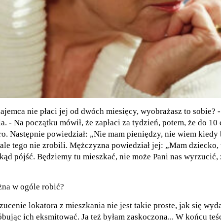
najemca nie płaci jej od dwóch miesięcy, wyobrażasz to sobie? 
la. - Na początku mówił, że zapłaci za tydzień, potem, że do 10 
tro. Następnie powiedział: „Nie mam pieniędzy, nie wiem kiedy
ale tego nie zrobili. Mężczyzna powiedział jej: „Mam dziecko,
kąd pójść. Będziemy tu mieszkać, nie może Pani nas wyrzucić, 
żna w ogóle robić?
zucenie lokatora z mieszkania nie jest takie proste, jak się wyd
róbując ich eksmitować. Ja też byłam zaskoczona... W końcu te