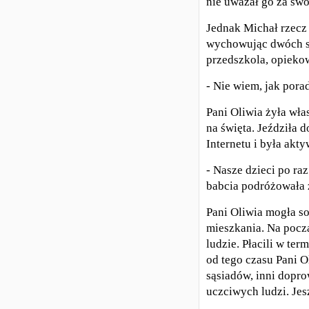
nie uważał go za swoj
Jednak Michał rzecz j
wychowując dwóch sy
przedszkola, opiekow
- Nie wiem, jak pora
Pani Oliwia żyła wła
na święta. Jeździła 
Internetu i była akt
- Nasze dzieci po ra
babcia podróżowała z
Pani Oliwia mogła s
mieszkania. Na począ
ludzie. Płacili w ter
od tego czasu Pani Ol
sąsiadów, inni dopro
uczciwych ludzi. Je