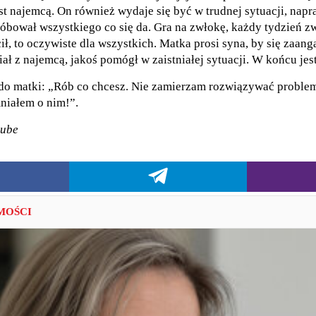
st najemcą. On również wydaje się być w trudnej sytuacji, nap
róbował wszystkiego co się da. Gra na zwłokę, każdy tydzień zw
ił, to oczywiste dla wszystkich. Matka prosi syna, by się zaang
ł z najemcą, jakoś pomógł w zaistniałej sytuacji. W końcu je
 do matki: „Rób co chcesz. Nie zamierzam rozwiązywać probl
niałem o nim!”.
tube
MOŚCI