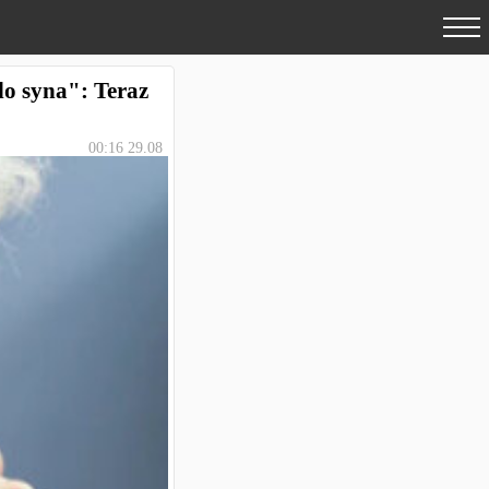
do syna": Teraz
00:16 29.08