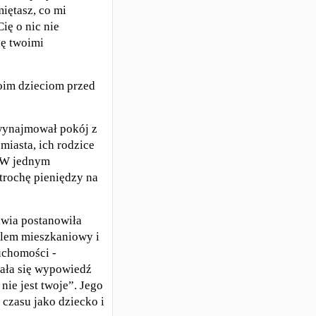
iętasz, co mi
ię o nic nie
ię twoimi
woim dzieciom przed
 wynajmował pokój z
miasta, ich rodzice
. W jednym
trochę pieniędzy na
liwia postanowiła
blem mieszkaniowy i
ruchomości -
ała się wypowiedź
ie jest twoje”. Jego
 czasu jako dziecko i