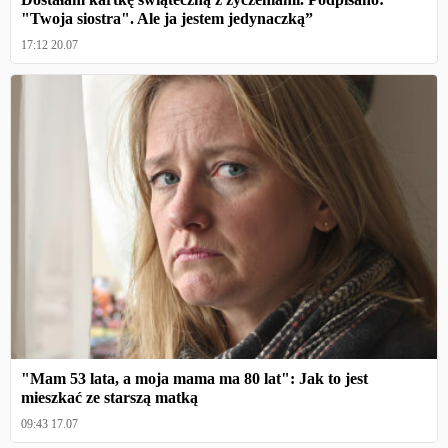
"Twoja siostra". Ale ja jestem jedynaczką”
17:12 20.07
"Mam 53 lata, a moja mama ma 80 lat": Jak to jest
mieszkać ze starszą matką
09:43 17.07