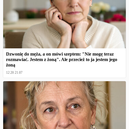
Dzwonię do męża, a on mówi szeptem: "Nie mogę teraz
rozmawiać. Jestem z żoną". Ale przecież to ja jestem jego
żoną
12:20 21.07