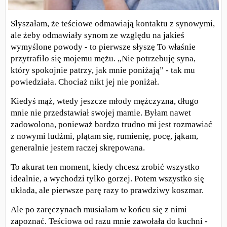
Słyszałam, że teściowe odmawiają kontaktu z synowymi,
ale żeby odmawiały synom ze względu na jakieś
wymyślone powody - to pierwsze słyszę To właśnie
przytrafiło się mojemu mężu. „Nie potrzebuję syna,
który spokojnie patrzy, jak mnie poniżają” - tak mu
powiedziała. Chociaż nikt jej nie poniżał.
Kiedyś mąż, wtedy jeszcze młody mężczyzna, długo
mnie nie przedstawiał swojej mamie. Byłam nawet
zadowolona, ponieważ bardzo trudno mi jest rozmawiać
z nowymi ludźmi, plątam się, rumienię, pocę, jąkam,
generalnie jestem raczej skrępowana.
To akurat ten moment, kiedy chcesz zrobić wszystko
idealnie, a wychodzi tylko gorzej. Potem wszystko się
układa, ale pierwsze parę razy to prawdziwy koszmar.
Ale po zaręczynach musiałam w końcu się z nimi
zapoznać. Teściowa od razu mnie zawołała do kuchni -