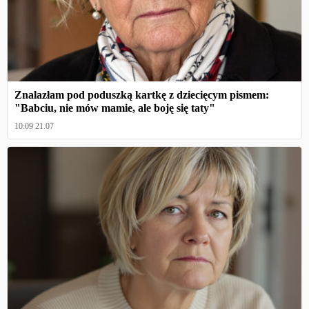
Znalazłam pod poduszką kartkę z dziecięcym pismem:
"Babciu, nie mów mamie, ale boję się taty"
10:09 21.07