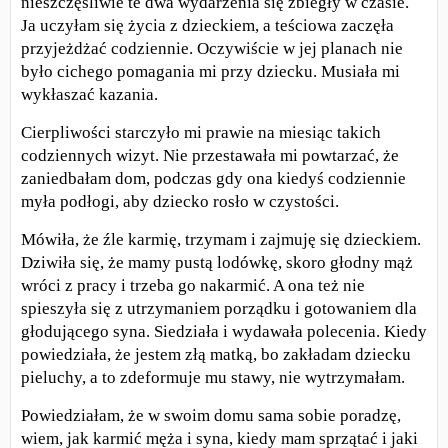
nieszczęśliwie te dwa wydarzenia się zbiegły w czasie.
Ja uczyłam się życia z dzieckiem, a teściowa zaczęła
przyjeżdżać codziennie. Oczywiście w jej planach nie
było cichego pomagania mi przy dziecku. Musiała mi
wykłaszać kazania.
Cierpliwości starczyło mi prawie na miesiąc takich
codziennych wizyt. Nie przestawała mi powtarzać, że
zaniedbałam dom, podczas gdy ona kiedyś codziennie
myła podłogi, aby dziecko rosło w czystości.
Mówiła, że źle karmię, trzymam i zajmuję się dzieckiem.
Dziwiła się, że mamy pustą lodówkę, skoro głodny mąż
wróci z pracy i trzeba go nakarmić. A ona też nie
spieszyła się z utrzymaniem porządku i gotowaniem dla
głodującego syna. Siedziała i wydawała polecenia. Kiedy
powiedziała, że jestem złą matką, bo zakładam dziecku
pieluchy, a to zdeformuje mu stawy, nie wytrzymałam.
Powiedziałam, że w swoim domu sama sobie poradzę,
wiem, jak karmić męża i syna, kiedy mam sprzątać i jaki