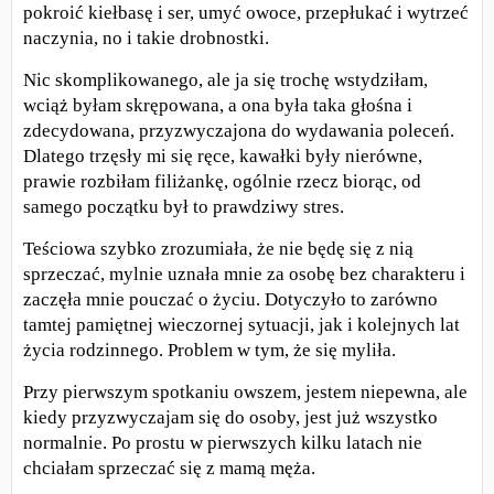
pokroić kiełbasę i ser, umyć owoce, przepłukać i wytrzeć
naczynia, no i takie drobnostki.
Nic skomplikowanego, ale ja się trochę wstydziłam,
wciąż byłam skrępowana, a ona była taka głośna i
zdecydowana, przyzwyczajona do wydawania poleceń.
Dlatego trzęsły mi się ręce, kawałki były nierówne,
prawie rozbiłam filiżankę, ogólnie rzecz biorąc, od
samego początku był to prawdziwy stres.
Teściowa szybko zrozumiała, że nie będę się z nią
sprzeczać, mylnie uznała mnie za osobę bez charakteru i
zaczęła mnie pouczać o życiu. Dotyczyło to zarówno
tamtej pamiętnej wieczornej sytuacji, jak i kolejnych lat
życia rodzinnego. Problem w tym, że się myliła.
Przy pierwszym spotkaniu owszem, jestem niepewna, ale
kiedy przyzwyczajam się do osoby, jest już wszystko
normalnie. Po prostu w pierwszych kilku latach nie
chciałam sprzeczać się z mamą męża.