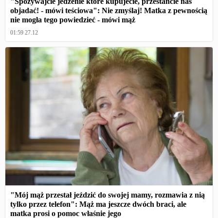
"Spożywajcie jedzenie które kupujecie, przestańcie nas
objadać! - mówi teściowa": Nie zmyślaj! Matka z pewnością
nie mogła tego powiedzieć - mówi mąż
01:59 27.12
"Mój mąż przestał jeździć do swojej mamy, rozmawia z nią
tylko przez telefon": Mąż ma jeszcze dwóch braci, ale
matka prosi o pomoc właśnie jego