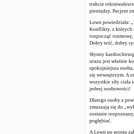
trakcie rekonwalesce
pieniędzy. Pacjent z
Lown powiedziała: „
Konflikty, z których
rozpocząć rozmowę, 
Dobry teść, dobry sy
Słynny kardiochirurg
urazu jest właśnie ko
spokojniejsza osoba
się wewnętrzym. A o
wszystkie siły ciała
jednej osobowości!
Dlatego osoby z pow
zmuszają się do „wyb
zostanie rozpoznany,
pogłębiać.
A Lown po prostu za