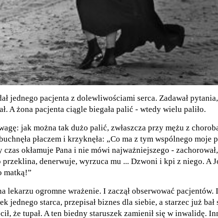
ł jednego pacjenta z dolewliwościami serca. Zadawał pytania,
. A żona pacjenta ciągle biegała palić - wtedy wielu paliło.
wagę: jak można tak dużo palić, zwłaszcza przy mężu z chorobą
buchnęła płaczem i krzyknęła: „Co ma z tym wspólnego moje p
y czas okłamuje Pana i nie mówi najważniejszego - zachorował
 przeklina, denerwuje, wyrzuca mu ... Dzwoni i kpi z niego. A 
go matką!”
na lekarzu ogromne wrażenie. I zaczął obserwować pacjentów. 
k jednego starca, przepisał biznes dla siebie, a starzec już bał
ścił, że tupał. A ten biedny staruszek zamienił się w inwalidę. I