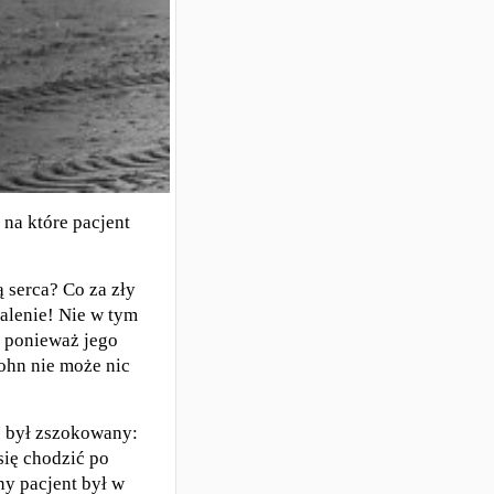
 na które pacjent
 serca? Co za zły
alenie! Nie w tym
, ponieważ jego
John nie może nic
I był zszokowany:
 się chodzić po
nny pacjent był w