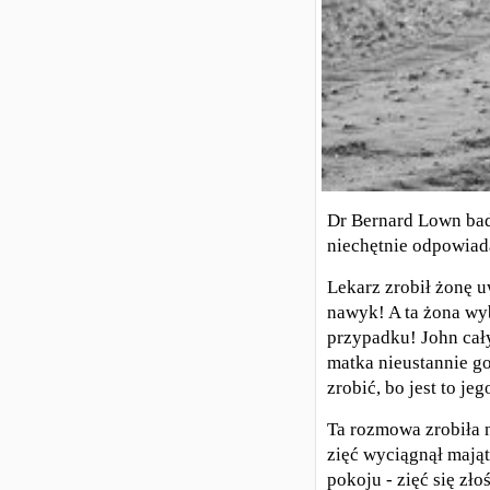
Dr Bernard Lown bada
niechętnie odpowiadał
Lekarz zrobił żonę u
nawyk! A ta żona wy
przypadku! John cał
matka nieustannie go
zrobić, bo jest to je
Ta rozmowa zrobiła 
zięć wyciągnął mająte
pokoju - zięć się zło