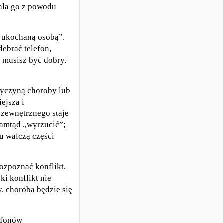
nała go z powodu
 ukochaną osobą”.
ebrać telefon,
 musisz być dobry.
rzyczyną choroby lub
ejsza i
 zewnętrznego staje
tamtąd „wyrzucić”;
u walczą części
ozpoznać konflikt,
ki konflikt nie
, choroba będzie się
lefonów