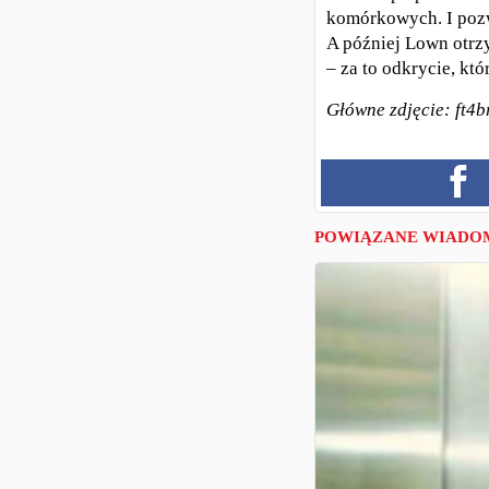
komórkowych. I pozw
A później Lown otrzy
– za to odkrycie, kt
Główne zdjęcie: ft4
POWIĄZANE WIADO