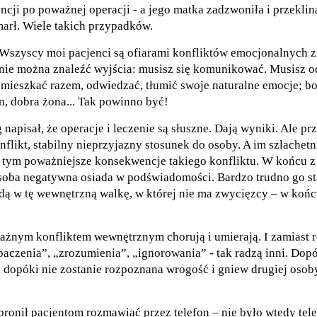
ncji po poważnej operacji - a jego matka zadzwoniła i przekli
marł. Wiele takich przypadków.
Wszyscy moi pacjenci są ofiarami konfliktów emocjonalnych z
 nie można znaleźć wyjścia: musisz się komunikować. Musisz od
mieszkać razem, odwiedzać, tłumić swoje naturalne emocje; bo
n, dobra żona... Tak powinno być!
 napisał, że operacje i leczenie są słuszne. Dają wyniki. Ale p
nflikt, stabilny nieprzyjazny stosunek do osoby. A im szlachetni
, tym poważniejsze konsekwencje takiego konfliktu. W końcu z
soba negatywna osiada w podświadomości. Bardzo trudno go s
 idą w tę wewnętrzną walkę, w której nie ma zwycięzcy – w końc
ażnym konfliktem wewnętrznym chorują i umierają. I zamiast r
aczenia”, „zrozumienia”, „ignorowania” - tak radzą inni. Dopó
 dopóki nie zostanie rozpoznana wrogość i gniew drugiej osoby
bronił pacjentom rozmawiać przez telefon – nie było wtedy te